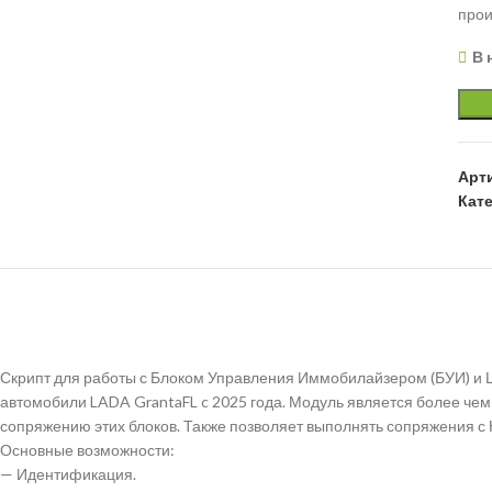
прои
В 
Арт
Кат
Скрипт для работы с Блоком Управления Иммобилайзером (БУИ) и 
автомобили LADA GrantaFL c 2025 года. Модуль является более ч
сопряжению этих блоков. Также позволяет выполнять сопряжения с К
Основные возможности:
— Идентификация.