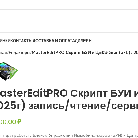
ИНКИ
КОНТАКТЫ
ДОСТАВКА И ОПЛАТА
ДИЛЕРЫ
вная
Редакторы
MasterEditPRO Скрипт БУИ и ЦБКЭ GrantaFL (c 2
asterEditPRO Скрипт БУИ 
025г) запись/чтение/серв
00,00
₽
пт для работы с Блоком Управления Иммобилайзером (БУИ) и Цент