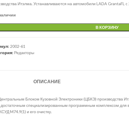
зводства Итэлма. Устанавливаются на автомобили LADA GrantaFL c 
наличии
В КОРЗИНУ
икул:
2002-61
егория:
Редакторы
ОПИСАНИЕ
Центральным Блоком Кузовной Электроники (ЦБКЭ) производства Ит
ем достаточным специализированным программным комплексом для 
СУД M74.9(1) и его очистку.