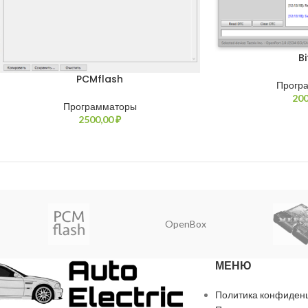
B
PCMflash
Прогр
200
Программаторы
2500,00
₽
OpenBox
МЕНЮ
Политика конфиден