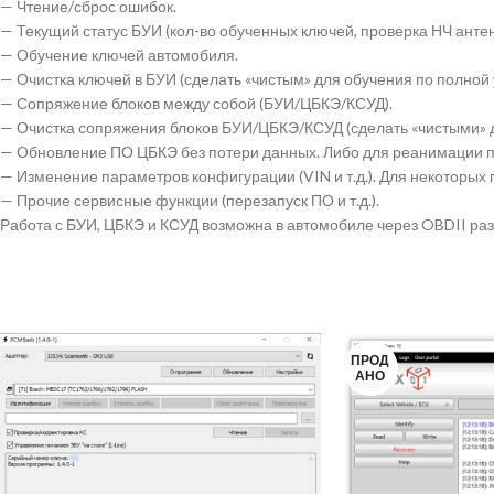
— Чтение/сброс ошибок.
— Текущий статус БУИ (кол-во обученных ключей, проверка НЧ антенн
— Обучение ключей автомобиля.
— Очистка ключей в БУИ (сделать «чистым» для обучения по полной 
— Сопряжение блоков между собой (БУИ/ЦБКЭ/КСУД).
— Очистка сопряжения блоков БУИ/ЦБКЭ/КСУД (сделать «чистыми» д
— Обновление ПО ЦБКЭ без потери данных. Либо для реанимации по
— Изменение параметров конфигурации (VIN и т.д.). Для некоторых
— Прочие сервисные функции (перезапуск ПО и т.д.).
Работа с БУИ, ЦБКЭ и КСУД возможна в автомобиле через OBDII раз
ПРОД
АНО