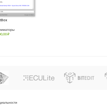
itBox
амматоры
0,00
₽
циальности