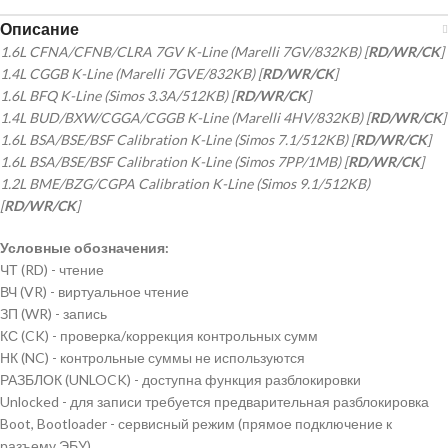
Описание
1.6L CFNA/CFNB/CLRA 7GV K-Line (Marelli 7GV/832KB) [
RD/WR/CK
]
1.4L CGGB K-Line (Marelli 7GVE/832KB) [
RD/WR/CK
]
1.6L BFQ K-Line (Simos 3.3A/512KB) [
RD/WR/CK
]
1.4L BUD/BXW/CGGA/CGGB K-Line (Marelli 4HV/832KB) [
RD/WR/CK
]
1.6L BSA/BSE/BSF Calibration K-Line (Simos 7.1/512KB) [
RD/WR/CK
]
1.6L BSA/BSE/BSF Calibration K-Line (Simos 7PP/1MB) [
RD/WR/CK
]
1.2L BME/BZG/CGPA Calibration K-Line (Simos 9.1/512KB)
[
RD/WR/CK
]
Условные обозначения:
ЧТ (RD) - чтение
ВЧ (VR) - виртуальное чтение
ЗП (WR) - запись
КС (CK) - проверка/коррекция контрольных сумм
НК (NC) - контрольные суммы не используются
РАЗБЛОК (UNLOCK) - доступна функция разблокировки
Unlocked - для записи требуется предварительная разблокировка
Boot, Bootloader - сервисный режим (прямое подключение к
разъему ЭБУ)