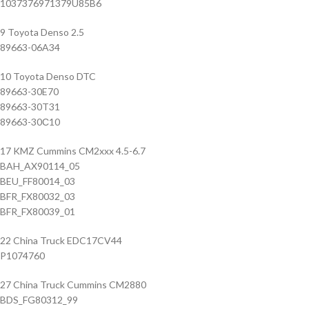
1037376971379U85B6
9 Toyota Denso 2.5
89663-06A34
10 Toyota Denso DTC
89663-30E70
89663-30T31
89663-30С10
17 KMZ Cummins CM2xxx 4.5-6.7
BAH_AX90114_05
BEU_FF80014_03
BFR_FX80032_03
BFR_FX80039_01
22 China Truck EDC17CV44
P1074760
27 China Truck Cummins CM2880
BDS_FG80312_99