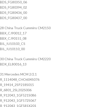
BDS_FG80350_06
BDS_FG80394_02
BDS_FG80436_00
BDS_FG80437_00
28 China Truck Cummins CM2150
BBX_CJ90012_17
BBX_CJ90151_08
BIL_IU10103_CS
BIL_IU10110_00
30 China Truck Cummins CM2220
BDX_EL80016_13
31 Mercedes MCM 2/2.1
R_1114048_CHO604S076
R_19414_2SP218S015
R_6801_2SL202S006
R_912043_1GF521S086
R_912043_1GF572S067
R_912043_1GF581X201