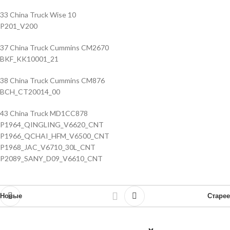
33 China Truck Wise 10
P201_V200
37 China Truck Cummins CM2670
BKF_KK10001_21
38 China Truck Cummins CM876
BCH_CT20014_00
43 China Truck MD1CC878
P1964_QINGLING_V6620_CNT
P1966_QCHAI_HFM_V6500_CNT
P1968_JAC_V6710_30L_CNT
P2089_SANY_D09_V6610_CNT
Новые
Старее