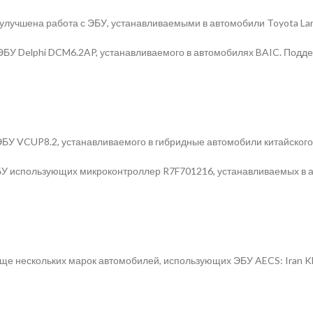
» улучшена работа с ЭБУ, устанавливаемыми в автомобили Toyota Lan
БУ Delphi DCM6.2AP, устанавливаемого в автомобилях BAIC. Поддер
ЭБУ VCUP8.2, устанавливаемого в гибридные автомобили китайского
БУ использующих микроконтроллер R7F701216, устанавливаемых в ав
еще нескольких марок автомобилей, использующих ЭБУ AECS: Iran Kh