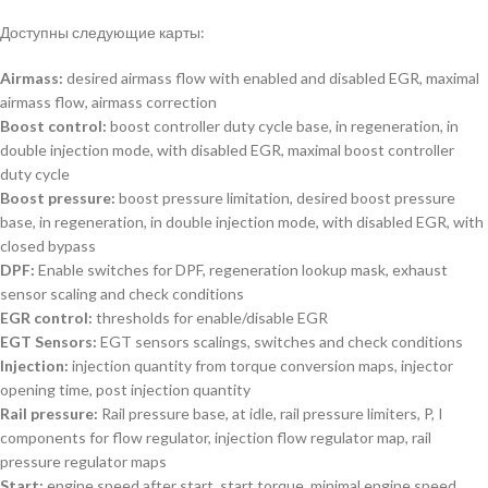
Доступны следующие карты:
Airmass:
desired airmass flow with enabled and disabled EGR, maximal
airmass flow, airmass correction
Boost control:
boost controller duty cycle base, in regeneration, in
double injection mode, with disabled EGR, maximal boost controller
duty cycle
Boost pressure:
boost pressure limitation, desired boost pressure
base, in regeneration, in double injection mode, with disabled EGR, with
closed bypass
DPF:
Enable switches for DPF, regeneration lookup mask, exhaust
sensor scaling and check conditions
EGR control:
thresholds for enable/disable EGR
EGT Sensors:
EGT sensors scalings, switches and check conditions
Injection:
injection quantity from torque conversion maps, injector
opening time, post injection quantity
Rail pressure:
Rail pressure base, at idle, rail pressure limiters, P, I
components for flow regulator, injection flow regulator map, rail
pressure regulator maps
Start:
engine speed after start, start torque, minimal engine speed